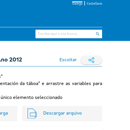
Galego
Castellano
Ano 2012
Escoitar
s"
entación da táboa" e arrastre as variables para
n único elemento seleccionado
arga
Descargar arquivo