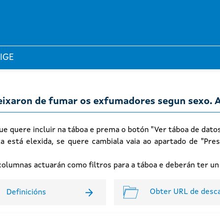
 IGE
deixaron de fumar os exfumadores segun sexo. 
ue quere incluir na táboa e prema o botón "Ver táboa de dato
xa está elexida, se quere cambiala vaia ao apartado de "Pres
n columnas actuarán como filtros para a táboa e deberán ter u
Obter URL de desc
Definicións