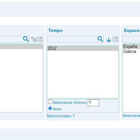
Tempo
Espazo
arrow_downward
Seleccionar últimos
Anos
Seleccion
Seleccionados:
1