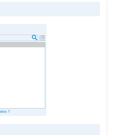
ados:
1