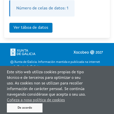
Número de celas de datos:
1
Xunta de Galicia. Información mantida e publicada na internet
pola Xunta de Galicia
Este sitio web utiliza cookies propias de tipo
Atención á cidadanía
técnico e de terceiros para optimizar o seu
Accesibilidade
uso. As cookies non se utilizan para recoller
información de carácter persoal. Se continúa
Aviso legal
navegando considérase que acepta o seu uso.
Atendémolo/a
Coñeza a nosa política de cookies
Mapa web
De acordo