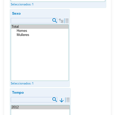
Seleccionados:
1
Sexo
Seleccionados:
1
Tempo
arrow_downward