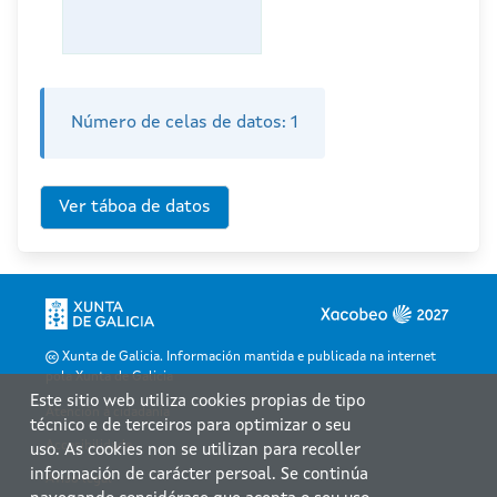
Número de celas de datos:
1
Xunta de Galicia. Información mantida e publicada na internet
pola Xunta de Galicia
Este sitio web utiliza cookies propias de tipo
Atención á cidadanía
técnico e de terceiros para optimizar o seu
Accesibilidade
uso. As cookies non se utilizan para recoller
información de carácter persoal. Se continúa
Aviso legal