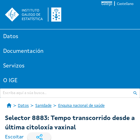
Galego
Castellano
Datos
Documentación
Servizos
O IGE
Datos
Sanidade
Enquisa nacional de saúde
Selector 8883: Tempo transcorrido desde a
última citoloxía vaxinal
Escoitar