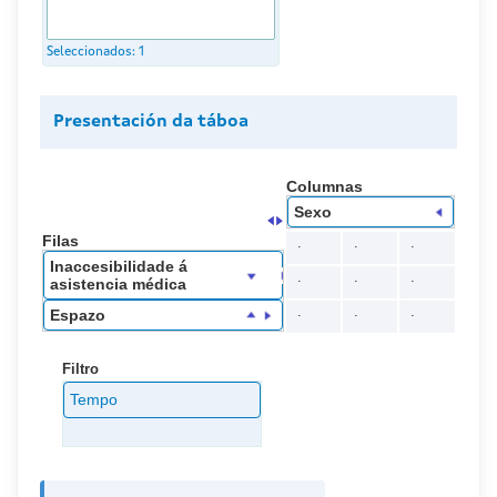
Seleccionados:
1
Presentación da táboa
Columnas
Sexo
Filas
.
.
.
Inaccesibilidade á
.
.
.
asistencia médica
.
.
.
Espazo
Filtro
Tempo