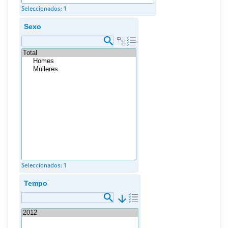
Seleccionados:
1
Sexo
Seleccionados:
1
Tempo
arrow_downward