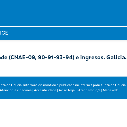
 IGE
ade (CNAE-09, 90-91-93-94) e ingresos. Galicia
nta de Galicia. Información mantida e publicada na internet pola Xunta de Galicia
Atención á cidadanía
|
Accesibilidade
|
Aviso legal
|
Atendémolo/a
|
Mapa web