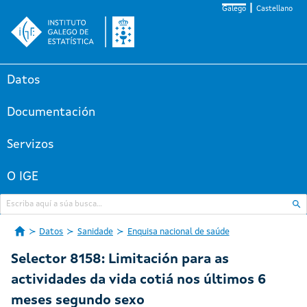
Galego
Castellano
Datos
Documentación
Servizos
O IGE
Datos
Sanidade
Enquisa nacional de saúde
Selector 8158: Limitación para as
actividades da vida cotiá nos últimos 6
meses segundo sexo