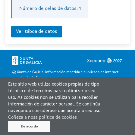
Número de celas de datos:
1
Xunta de Galicia. Información mantida e publicada na internet
pola Xunta de Galicia
Este sitio web utiliza cookies propias de tipo
Atención á cidadanía
técnico e de terceiros para optimizar o seu
Accesibilidade
uso. As cookies non se utilizan para recoller
información de carácter persoal. Se continúa
Aviso legal
navegando considérase que acepta o seu uso.
Atendémolo/a
Coñeza a nosa política de cookies
Mapa web
De acordo