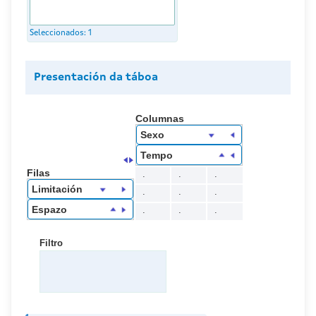
Seleccionados:
1
Presentación da táboa
Columnas
Sexo
Tempo
Filas
.
.
.
Limitación
.
.
.
Espazo
.
.
.
Filtro