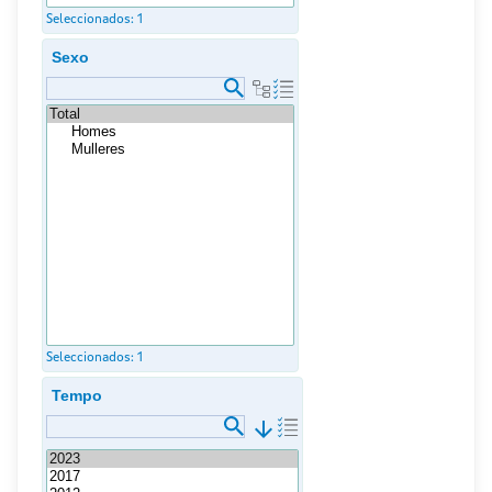
Seleccionados:
1
Sexo
Seleccionados:
1
Tempo
arrow_downward