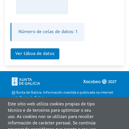
Número de celas de datos:
1
Xunta de Galicia. Información mantida e publicada na internet
pola Xunta de Galicia
Este sitio web utiliza cookies propias de tipo
Atención á cidadanía
técnico e de terceiros para optimizar o seu
Accesibilidade
uso. As cookies non se utilizan para recoller
información de carácter persoal. Se continúa
Aviso legal