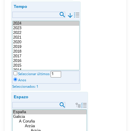
Tempo
arrow_downward
Seleccionar últimos
Anos
Seleccionados:
1
Espazo