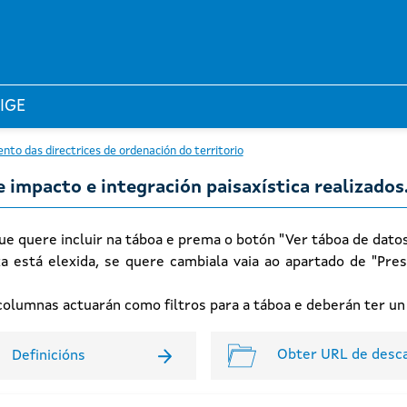
 IGE
nto das directrices de ordenación do territorio
 impacto e integración paisaxística realizados
ue quere incluir na táboa e prema o botón "Ver táboa de dato
xa está elexida, se quere cambiala vaia ao apartado de "Pres
n columnas actuarán como filtros para a táboa e deberán ter u
Obter URL de desc
Definicións