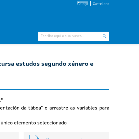
Galego
Castellano
 cursa estudos segundo xénero e
s"
entación da táboa" e arrastre as variables para
n único elemento seleccionado