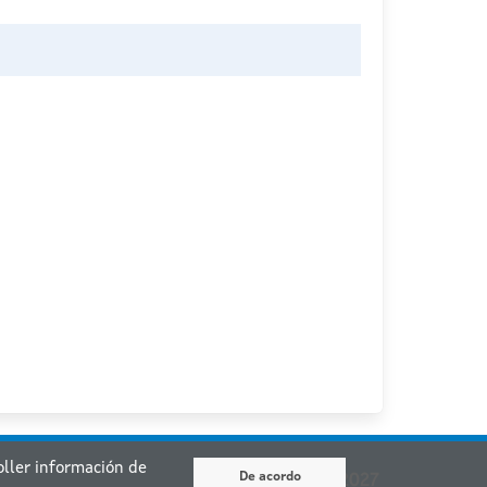
coller información de
De acordo