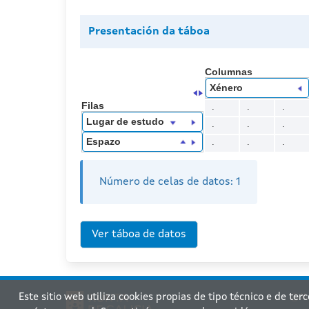
Presentación da táboa
Columnas
Xénero
Filas
.
.
.
Lugar de estudo
.
.
.
Espazo
.
.
.
Número de celas de datos:
1
Este sitio web utiliza cookies propias de tipo técnico e de ter
Xu