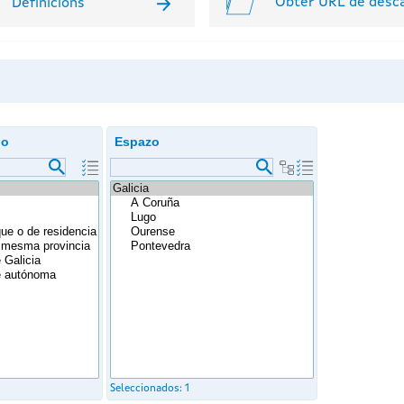
Obter URL de desc
Definicións
do
Espazo
Seleccionados:
1