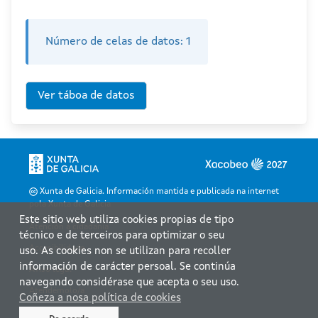
Número de celas de datos:
1
Xunta de Galicia. Información mantida e publicada na internet
pola Xunta de Galicia
Este sitio web utiliza cookies propias de tipo
Atención á cidadanía
técnico e de terceiros para optimizar o seu
Accesibilidade
uso. As cookies non se utilizan para recoller
información de carácter persoal. Se continúa
Aviso legal
navegando considérase que acepta o seu uso.
Atendémolo/a
Coñeza a nosa política de cookies
Mapa web