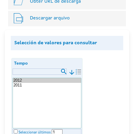
Obter URL de descarga
Descargar arquivo
Selección de valores para consultar
Tempo
arrow_downward
Seleccionar últimos