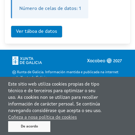
Número de celas de datos:
1
Xunta de Galicia. Información mantida e publicada na internet
pola Xunta de Galicia
Este sitio web utiliza cookies propias de tipo
Atención á cidadanía
técnico e de terceiros para optimizar o seu
Accesibilidade
uso. As cookies non se utilizan para recoller
información de carácter persoal. Se continúa
Aviso legal
navegando considérase que acepta o seu uso.
Atendémolo/a
Coñeza a nosa política de cookies
Mapa web
De acordo