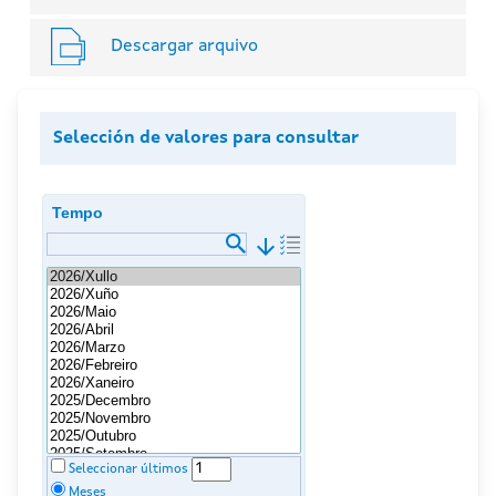
Descargar arquivo
Selección de valores para consultar
Tempo
arrow_downward
Seleccionar últimos
Meses