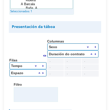
Seleccionados:
1
Presentación da táboa
Columnas
Sexo
Duración do contrato
Filas
.
.
.
Tempo
.
.
.
Espazo
.
.
.
Filtro