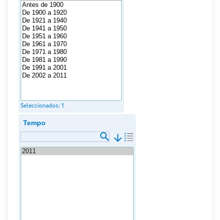
Seleccionados:
1
Tempo
arrow_downward