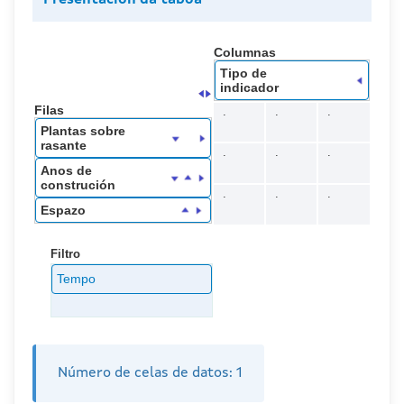
Columnas
Tipo de
indicador
Filas
.
.
.
Plantas sobre
rasante
.
.
.
Anos de
construción
.
.
.
Espazo
Filtro
Tempo
Número de celas de datos:
1