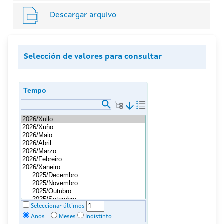
Descargar arquivo
Selección de valores para consultar
Tempo
arrow_downward
Seleccionar últimos
Anos
Meses
Indistinto