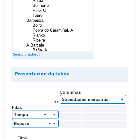
Seleccionados:
1
Presentación da táboa
Columnas
Sociedades mercantís
Filas
.
.
.
Tempo
.
.
.
Espazo
.
.
.
Filtro