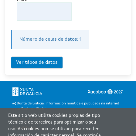
Número de celas de datos:
1
Xunta de Galicia. Información mantida e publicada na internet
pola Xunta de Galicia
Este sitio web utiliza cookies propias de tipo
Atención á cidadanía
técnico e de terceiros para optimizar o seu
Accesibilidade
uso. As cookies non se utilizan para recoller
información de carácter persoal. Se continúa