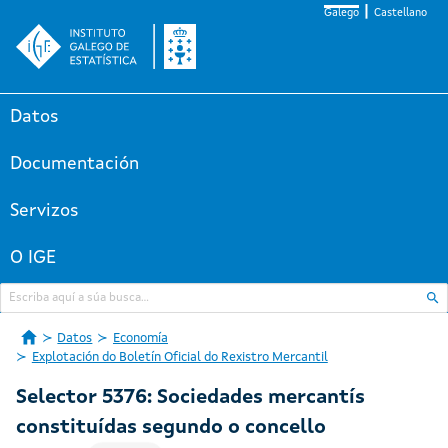
Galego
Castellano
Datos
Documentación
Servizos
O IGE
Datos
Economía
Explotación do Boletín Oficial do Rexistro Mercantil
Selector 5376: Sociedades mercantís
constituídas segundo o concello