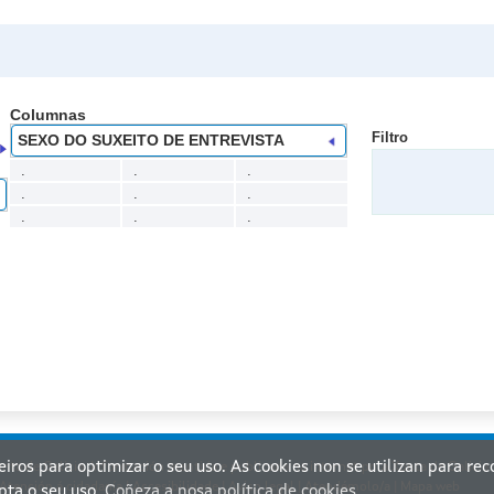
Columnas
Filtro
SEXO DO SUXEITO DE ENTREVISTA
.
.
.
.
.
.
.
.
.
ceiros para optimizar o seu uso. As cookies non se utilizan para re
nta de Galicia. Información mantida e publicada na internet pola Xunta de Galicia
Atención á cidadanía
|
Accesibilidade
|
Aviso legal
|
Atendémolo/a
|
Mapa web
pta o seu uso.
Coñeza a nosa política de cookies