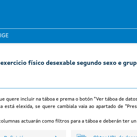
 IGE
 exercicio físico desexable segundo sexo e grup
ue quere incluir na táboa e prema o botón "Ver táboa de dato
xa está elexida, se quere cambiala vaia ao apartado de "Pres
n columnas actuarán como filtros para a táboa e deberán ter u