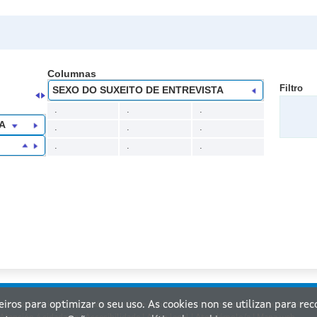
Columnas
Filtro
SEXO DO SUXEITO DE ENTREVISTA
.
.
.
A
.
.
.
.
.
.
ceiros para optimizar o seu uso. As cookies non se utilizan para re
nta de Galicia. Información mantida e publicada na internet pola Xunta de Galicia