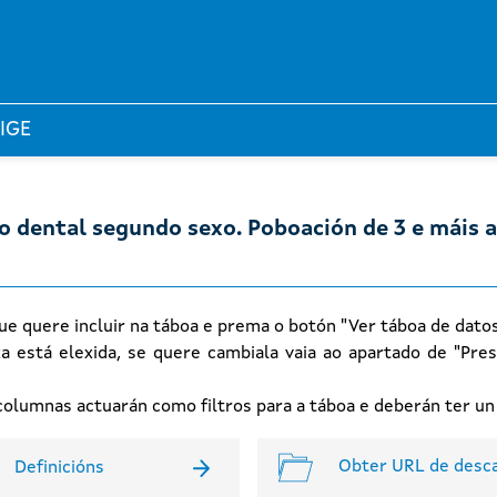
 IGE
do dental segundo sexo. Poboación de 3 e máis a
ue quere incluir na táboa e prema o botón "Ver táboa de dato
xa está elexida, se quere cambiala vaia ao apartado de "Pres
n columnas actuarán como filtros para a táboa e deberán ter u
Obter URL de desc
Definicións