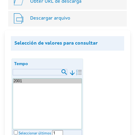
Obter URL de descarga
Descargar arquivo
Selección de valores para consultar
Tempo
arrow_downward
Seleccionar últimos