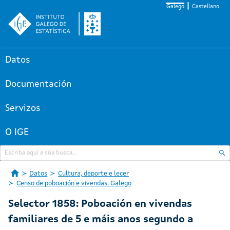
Galego
Castellano
Datos
Documentación
Servizos
O IGE
Datos
Cultura, deporte e lecer
Censo de poboación e vivendas. Galego
Selector 1858: Poboación en vivendas
familiares de 5 e máis anos segundo a