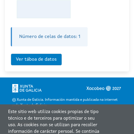
Número de celas de datos:
1
Xunta de Galicia. Información mantida e publicada na internet
pola Xunta de Galicia
Este sitio web utiliza cookies propias de tipo
Atención á cidadanía
técnico e de terceiros para optimizar o seu
Accesibilidade
uso. As cookies non se utilizan para recoller
información de carácter persoal. Se continúa
Aviso legal