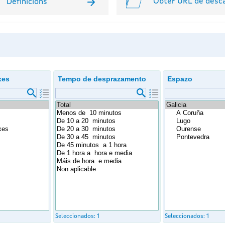
Obter URL de desc
Definicións
xes
Tempo de desprazamento
Espazo
Seleccionados:
1
Seleccionados:
1