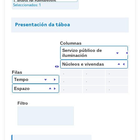
Seleccionados:
1
Presentación da táboa
Columnas
Servizo público de
iluminación
Núcleos e vivendas
Filas
.
.
.
Tempo
.
.
.
Espazo
.
.
.
Filtro