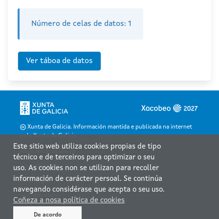
Número de celas de datos:
1
Xunta de Galicia. Información mantida e publicada na internet
pola Xunta de Galicia
Este sitio web utiliza cookies propias de tipo
Atención á cidadanía
técnico e de terceiros para optimizar o seu
Accesibilidade
uso. As cookies non se utilizan para recoller
información de carácter persoal. Se continúa
Aviso legal
navegando considérase que acepta o seu uso.
Atendémolo/a
Coñeza a nosa política de cookies
Mapa web
De acordo