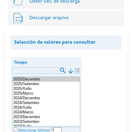
Obter URL de descarga
Descargar arquivo
Selección de valores para consultar
Tempo
arrow_downward
Seleccionar últimos