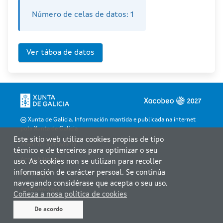
Número de celas de datos:
1
Xunta de Galicia. Información mantida e publicada na internet
pola Xunta de Galicia
Este sitio web utiliza cookies propias de tipo
Atención á cidadanía
técnico e de terceiros para optimizar o seu
Accesibilidade
uso. As cookies non se utilizan para recoller
información de carácter persoal. Se continúa
Aviso legal
navegando considérase que acepta o seu uso.
Atendémolo/a
Coñeza a nosa política de cookies
Mapa web
De acordo