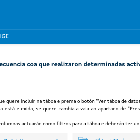
 IGE
recuencia coa que realizaron determinadas act
ue quere incluir na táboa e prema o botón "Ver táboa de dato
xa está elexida, se quere cambiala vaia ao apartado de "Pres
n columnas actuarán como filtros para a táboa e deberán ter u