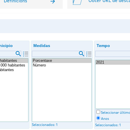
Obter URL de desc
Definicións
icipio
Medidas
Tempo
Seleccionar últim
Anos
Seleccionados:
1
Seleccionados:
1