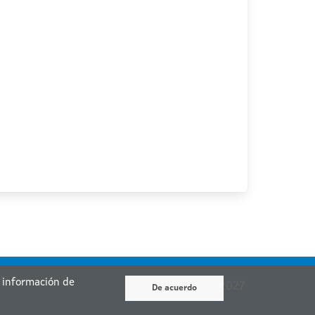
ia
r información de
De acuerdo