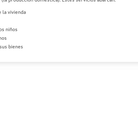
(la producción doméstica). Estes servicios abarcan:
 la vivienda
los niños
nos
sus bienes