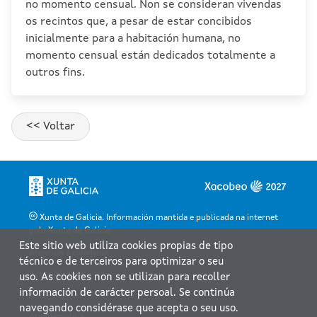
no momento censual. Non se consideran vivendas
os recintos que, a pesar de estar concibidos
inicialmente para a habitación humana, no
momento censual están dedicados totalmente a
outros fins.
Xunta de Galicia. Información mantida e publicada na internet
pola Xunta de Galicia
Este sitio web utiliza cookies propias de tipo
Atención á cidadanía
técnico e de terceiros para optimizar o seu
Accesibilidade
uso. As cookies non se utilizan para recoller
información de carácter persoal. Se continúa
Aviso legal
navegando considérase que acepta o seu uso.