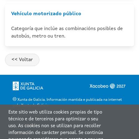
Vehículo motorizado público
Categoría que inclúe as combinacións posibles de
autobús, metro ou tren.
Xunta de Galicia. Información mantida e publicada na internet
pola Xunta de Galicia
Este sitio web utiliza cookies propias de tipo
Atención á cidadanía
técnico e de terceiros para optimizar o seu
Accesibilidade
uso. As cookies non se utilizan para recoller
información de carácter persoal. Se continúa
Aviso legal