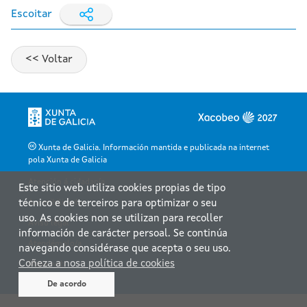
Escoitar
Xunta de Galicia. Información mantida e publicada na internet
pola Xunta de Galicia
Atención á cidadanía
Este sitio web utiliza cookies propias de tipo
Accesibilidade
técnico e de terceiros para optimizar o seu
uso. As cookies non se utilizan para recoller
Aviso legal
información de carácter persoal. Se continúa
Atendémolo/a
navegando considérase que acepta o seu uso.
Coñeza a nosa política de cookies
Mapa web
De acordo