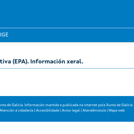
 IGE
tiva (EPA). Información xeral.
nta de Galicia. Información mantida e publicada na internet pola Xunta de Galicia
Atención á cidadanía
|
Accesibilidade
|
Aviso legal
|
Atendémolo/a
|
Mapa web