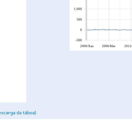
1.000
500
0
-500
2000/Xan
2006/Mar
2012
escarga da táboa)