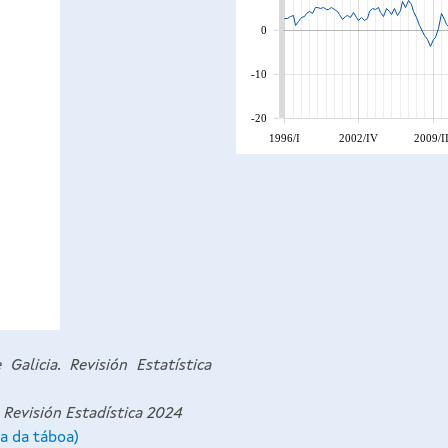
0
-10
-20
1996/I
2002/IV
2009/II
Galicia. Revisión Estatística
 Revisión Estadística 2024
a da táboa)