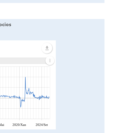
gocios
Mai
2020/Xan
2024/Set