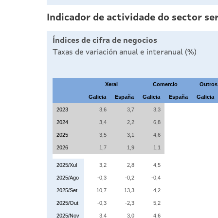
Indicador de actividade do sector ser
Índices de cifra de negocios
Taxas de variación anual e interanual (%)
Xeral
Comercio
Outros
Galicia
España
Galicia
España
Galicia
2023
3,6
3,7
3,3
2024
3,4
2,2
6,8
2025
3,5
3,1
4,6
2026
1,7
1,9
1,1
2025/Xul
3,2
2,8
4,5
2025/Ago
-0,3
-0,2
-0,4
2025/Set
10,7
13,3
4,2
2025/Out
-0,3
-2,3
5,2
2025/Nov
3,4
3,0
4,6