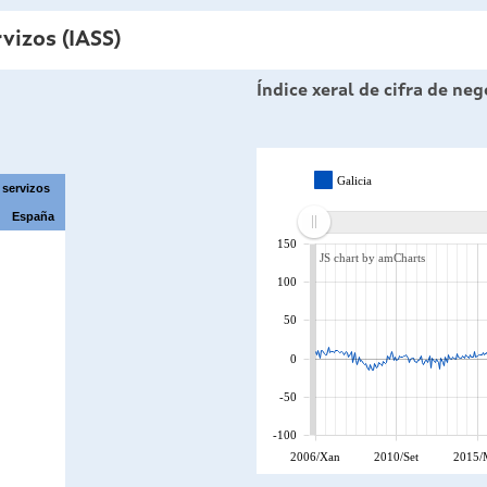
vizos (IASS)
Índice xeral de cifra de ne
Galicia
 servizos
España
150
JS chart by amCharts
100
50
0
-50
-100
2006/Xan
2010/Set
2015/