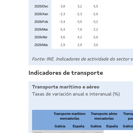
2025/Dec
3,8
3,2
5,5
2026/Xan
-2,3
-2,3
-2,6
2026/Feb
-3,4
-3,5
-3,2
2026/Mar
6,4
7,9
2,2
2026/Abr
4,6
4,2
5,6
2026/Mai
2,9
2,9
3,0
Fonte: INE. Indicadores de actividade do sector
Indicadores de transporte
Transporte marítimo e aéreo
Taxas de variación anual e interanual (%)
Transporte marítimo
Transporte aéreo
Trans
mercadorías
mercadorías
pa
Galicia
España
Galicia
España
Galici