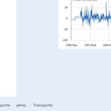
50
0
-50
-100
1981/Xan
1991/Xuñ
2001/
porte aéreo. Transporte