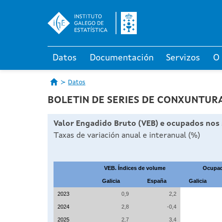
Datos
Documentación
Servizos
O
Datos
BOLETÍN DE SERIES DE CONXUNTURA
Valor Engadido Bruto (VEB) e ocupados nos 
Taxas de variación anual e interanual (%)
VEB. Índices de volume
Ocupa
Galicia
España
Galicia
2023
0,9
2,2
2024
2,8
-0,4
2025
2,7
3,4