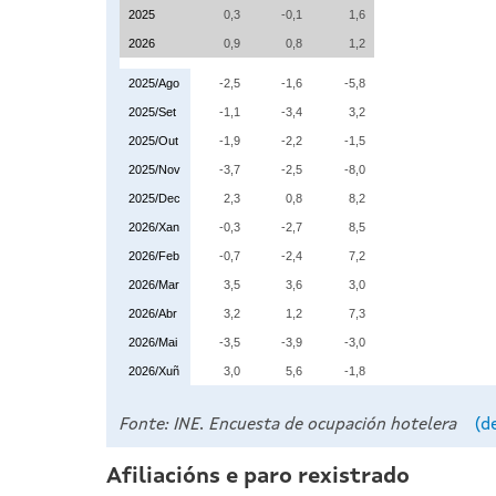
2025
0,3
-0,1
1,6
2026
0,9
0,8
1,2
2025/Ago
-2,5
-1,6
-5,8
2025/Set
-1,1
-3,4
3,2
2025/Out
-1,9
-2,2
-1,5
2025/Nov
-3,7
-2,5
-8,0
2025/Dec
2,3
0,8
8,2
2026/Xan
-0,3
-2,7
8,5
2026/Feb
-0,7
-2,4
7,2
2026/Mar
3,5
3,6
3,0
2026/Abr
3,2
1,2
7,3
2026/Mai
-3,5
-3,9
-3,0
2026/Xuñ
3,0
5,6
-1,8
Fonte: INE. Encuesta de ocupación hotelera
(d
Afiliacións e paro rexistrado