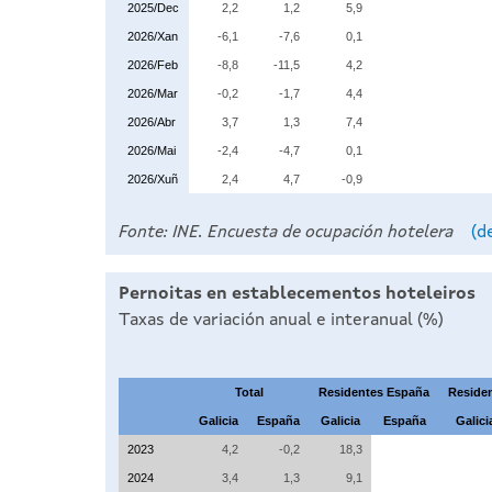
2025/Dec
2,2
1,2
5,9
2026/Xan
-6,1
-7,6
0,1
2026/Feb
-8,8
-11,5
4,2
2026/Mar
-0,2
-1,7
4,4
2026/Abr
3,7
1,3
7,4
2026/Mai
-2,4
-4,7
0,1
2026/Xuñ
2,4
4,7
-0,9
Fonte: INE. Encuesta de ocupación hotelera
(d
Pernoitas en establecementos hoteleiros
Taxas de variación anual e interanual (%)
Total
Residentes España
Residen
Galicia
España
Galicia
España
Galici
2023
4,2
-0,2
18,3
2024
3,4
1,3
9,1