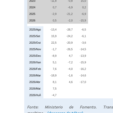
2023
-11,8
-0,8
15,0
2024
0,7
-6,9
0,2
2025
-2,9
-21,2
-6,9
2026
0,5
-2,0
-15,9
2025/Ago
-13,4
-28,7
-6,5
2025/Set
15,9
-24,2
-6,1
2025/Out
22,5
-20,9
-3,6
2025/Nov
-1,7
-26,5
-14,5
2025/Dec
-8,9
4,7
-13,9
2026/Xan
5,1
-7,2
-15,9
2026/Feb
7,6
-4,0
-16,2
2026/Mar
-18,9
-1,6
-14,6
2026/Abr
8,1
4,6
-17,0
2026/Mai
7,5
2026/Xuñ
-4,7
Fonte: Ministerio de Fomento. Trans