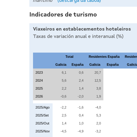
marítimo
(descarga da táboa)
Indicadores de turismo
Viaxeiros en establecementos hoteleiros
Taxas de variación anual e interanual (%)
Total
Residentes España
Residen
Galicia
España
Galicia
España
Galici
2023
6,1
0,6
20,7
2024
5,6
2,4
12,5
2025
2,2
1,4
3,8
2026
-0,6
-2,0
1,9
2025/Ago
-2,2
-1,6
-4,0
2025/Set
2,5
0,4
5,3
2025/Out
1,4
1,0
2,0
2025/Nov
-4,5
-4,9
-3,2