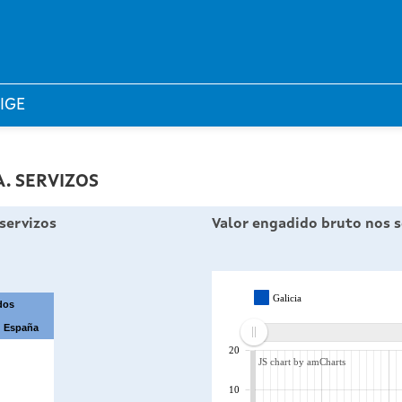
 IGE
. SERVIZOS
servizos
Valor engadido bruto nos s
Galicia
dos
España
20
JS chart by amCharts
10