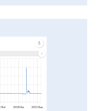
/Xul
2018/Out
2025/Xan