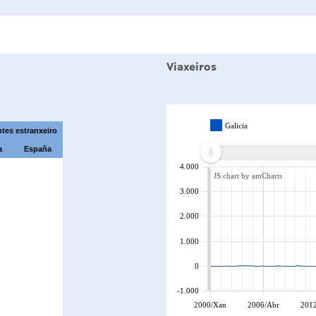
Viaxeiros
Galicia
tes estranxeiro
a
España
4.000
JS chart by amCharts
3.000
2.000
1.000
0
-1.000
2000/Xan
2006/Abr
2012