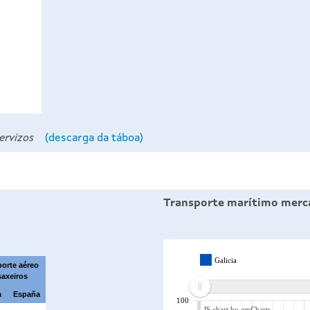
 servizos
(descarga da táboa)
Transporte marítimo merc
Galicia
porte aéreo
saxeiros
a
España
100
JS chart by amCharts