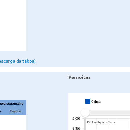
escarga da táboa)
Pernoitas
Galicia
tes estranxeiro
a
España
2.000
JS chart by amCharts
1.500