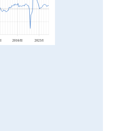
I
2016/II
2023/I