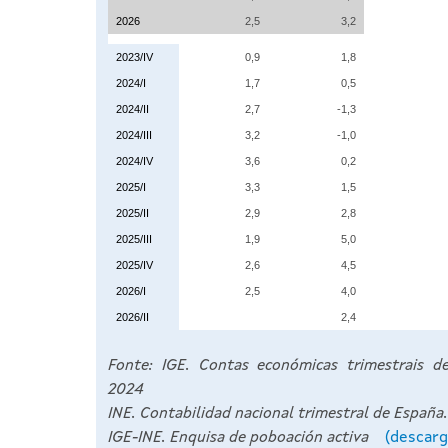
2026
2,5
3,2
2023/IV
0,9
1,8
2024/I
1,7
0,5
2024/II
2,7
-1,3
2024/III
3,2
-1,0
2024/IV
3,6
0,2
2025/I
3,3
1,5
2025/II
2,9
2,8
2025/III
1,9
5,0
2025/IV
2,6
4,5
2026/I
2,5
4,0
2026/II
2,4
Fonte: IGE. Contas económicas trimestrais de 
2024
INE. Contabilidad nacional trimestral de España.
IGE-INE. Enquisa de poboación activa
(descarg