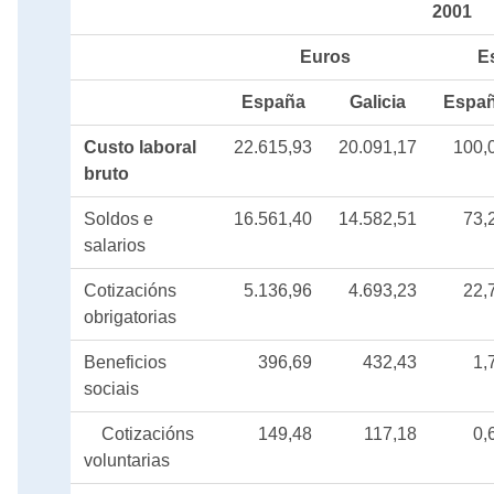
2001
Euros
E
España
Galicia
Espa
Custo laboral
22.615,93
20.091,17
100,
bruto
Soldos e
16.561,40
14.582,51
73,
salarios
Cotizacións
5.136,96
4.693,23
22,
obrigatorias
Beneficios
396,69
432,43
1,
sociais
Cotizacións
149,48
117,18
0,
voluntarias