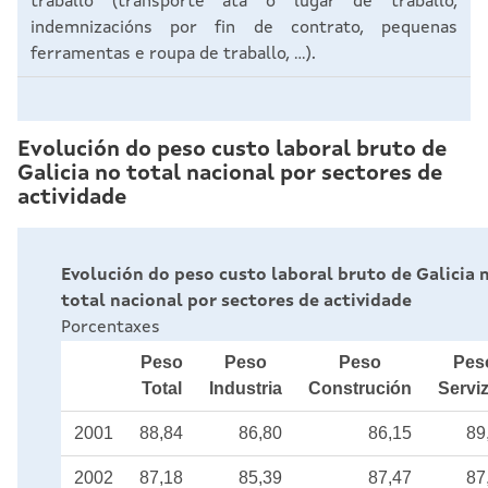
traballo (transporte ata o lugar de traballo,
indemnizacións por fin de contrato, pequenas
ferramentas e roupa de traballo, ...).
Evolución do peso custo laboral bruto de
Galicia no total nacional por sectores de
actividade
Evolución do peso custo laboral bruto de Galicia 
total nacional por sectores de actividade
Porcentaxes
Peso
Peso
Peso
Pes
Total
Industria
Construción
Servi
2001
88,84
86,80
86,15
89
2002
87,18
85,39
87,47
87