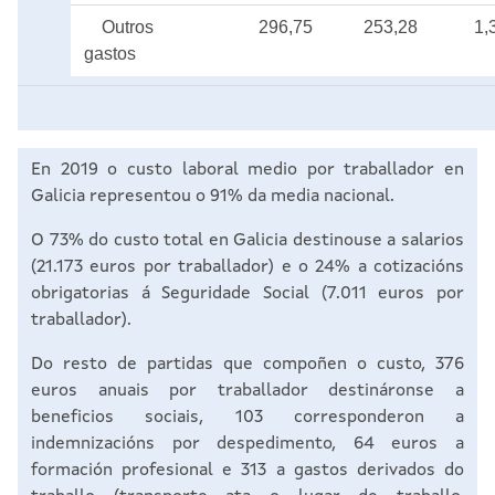
Outros
296,75
253,28
1,
gastos
En 2019 o custo laboral medio por traballador en
Galicia representou o 91% da media nacional.
O 73% do custo total en Galicia destinouse a salarios
(21.173 euros por traballador) e o 24% a cotizacións
obrigatorias á Seguridade Social (7.011 euros por
traballador).
Do resto de partidas que compoñen o custo, 376
euros anuais por traballador destináronse a
beneficios sociais, 103 corresponderon a
indemnizacións por despedimento, 64 euros a
formación profesional e 313 a gastos derivados do