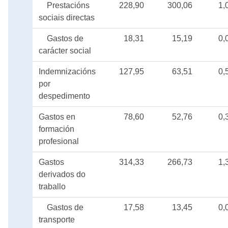
Prestacións
228,90
300,06
1,
sociais directas
Gastos de
18,31
15,19
0,
carácter social
Indemnizacións
127,95
63,51
0,
por
despedimento
Gastos en
78,60
52,76
0,
formación
profesional
Gastos
314,33
266,73
1,
derivados do
traballo
Gastos de
17,58
13,45
0,
transporte