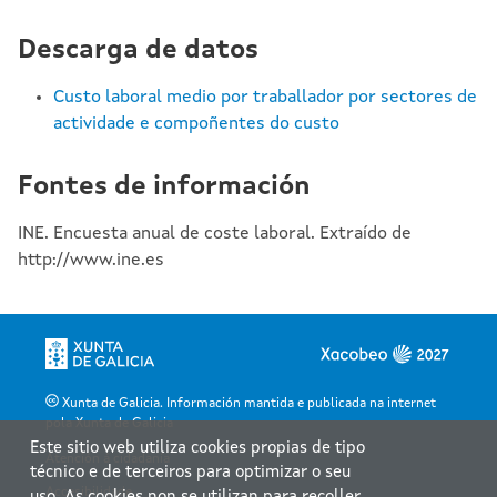
Descarga de datos
Custo laboral medio por traballador por sectores de
actividade e compoñentes do custo
Fontes de información
INE. Encuesta anual de coste laboral. Extraído de
http://www.ine.es
Xunta de Galicia. Información mantida e publicada na internet
pola Xunta de Galicia
Este sitio web utiliza cookies propias de tipo
Atención á cidadanía
técnico e de terceiros para optimizar o seu
Accesibilidade