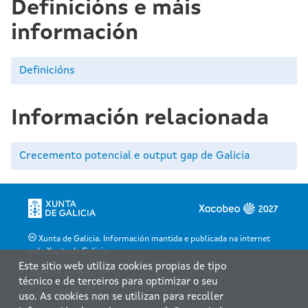
Definicións e máis
información
Definicións
Información relacionada
Crecemento potencial e output gap de Galicia
Xunta de Galicia. Información mantida e publicada na internet
pola Xunta de Galicia
Este sitio web utiliza cookies propias de tipo
Atención á cidadanía
técnico e de terceiros para optimizar o seu
Accesibilidade
uso. As cookies non se utilizan para recoller