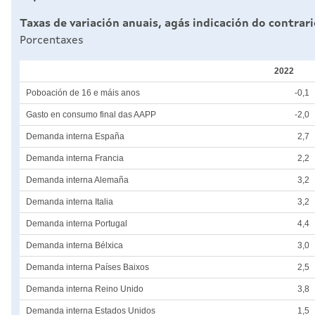
Taxas de variación anuais, agás indicación do contrar
Porcentaxes
2022
Poboación de 16 e máis anos
-0,1
Gasto en consumo final das AAPP
-2,0
Demanda interna España
2,7
Demanda interna Francia
2,2
Demanda interna Alemaña
3,2
Demanda interna Italia
3,2
Demanda interna Portugal
4,4
Demanda interna Bélxica
3,0
Demanda interna Países Baixos
2,5
Demanda interna Reino Unido
3,8
Demanda interna Estados Unidos
1,5