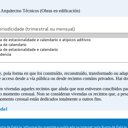
iodicidade (trimestral ou mensual)
nta de Galicia. Información mantida e publicada na internet pola Xunta de Galicia