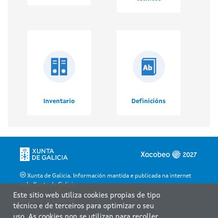
Inventario
Definicións
Xunta de Galicia. Información mantida e publicada na internet
pola Xunta de Galicia
Este sitio web utiliza cookies propias de tipo
Atención á cidadanía
técnico e de terceiros para optimizar o seu
Accesibilidade
uso. As cookies non se utilizan para recoller