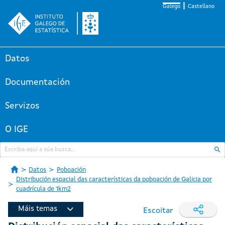
Galego
Castellano
Datos
Documentación
Servizos
O IGE
Datos
Poboación
Distribución espacial das características da poboación de Galicia por
cuadrícula de 1km2
Máis temas
Escoitar