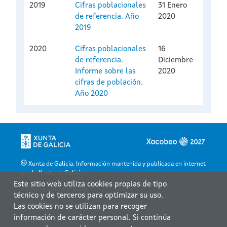
2019
Cifras poblacionales
31 Enero
de referencia. Año
2020
2019
2020
Cifras poblacionales
16
de referencia.
Diciembre
Informe sobre las
2020
cifras de población.
Año 2020
Xunta de Galicia. Información mantenida y publicada en internet
por la Xunta de Galicia
Este sitio web utiliza cookies propias de tipo
Atención a la ciudadanía
técnico y de terceros para optimizar su uso.
Accesibilidad
Las cookies no se utilizan para recoger
información de carácter personal. Si continúa
Aviso legal