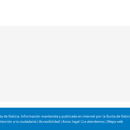
a de Galicia. Información mantenida y publicada en internet por la Xunta de Galic
tención a la ciudadanía
|
Accesibilidad
|
Aviso legal
|
Le atendemos
|
Mapa web