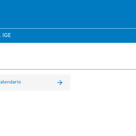
l IGE
alendario