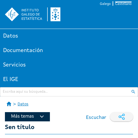
Galego
Castellano
Datos
Documentación
Servicios
El IGE
Datos
Más temas
Escuchar
Sen título