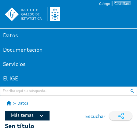
Galego
Castellano
Datos
Documentación
Servicios
El IGE
Datos
Más temas
Escuchar
Sen título