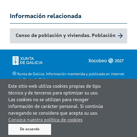
Información relacionada
Censo de población y viviendas. Población
Xunta de Galicia. Información mantenida y publicada en internet
por la Xunta de Galicia
Este sitio web utiliza cookies propias de tipo
Atención a la ciudadanía
técnico y de terceros para optimizar su uso.
Accesibilidad
Las cookies no se utilizan para recoger
información de carácter personal. Si continúa
Aviso legal
navegando se considera que acepta su uso.
Le atendemos
Conozca nuestra política de cookies
Mapa web
De acuerdo