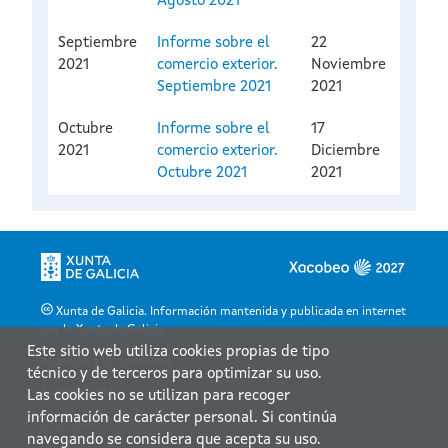
Agosto 2021
Septiembre
Informe sobre el
22
2021
comercio exterior.
Noviembre
Septiembre 2021
2021
Octubre
Informe sobre el
17
2021
comercio exterior.
Diciembre
Octubre 2021
2021
Xunta de Galicia. Información mantenida y publicada en internet
por la Xunta de Galicia
Este sitio web utiliza cookies propias de tipo
Atención a la ciudadanía
técnico y de terceros para optimizar su uso.
Accesibilidad
Las cookies no se utilizan para recoger
información de carácter personal. Si continúa
Aviso legal
navegando se considera que acepta su uso.