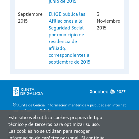
junio de 2015
Septiembre
El IGE publica las
3
2015
Afiliaciones a la
Noviembre
Seguridad Social
2015
por municipio de
residencia de
afiliado,
correspondientes a
septiembre de 2015
Xunta de Galicia. Información mantenida y publicada en internet
por la Xunta de Galicia
Este sitio web utiliza cookies propias de tipo
Atención a la ciudadanía
técnico y de terceros para optimizar su uso.
Accesibilidad
Las cookies no se utilizan para recoger
información de carácter personal. Si continúa