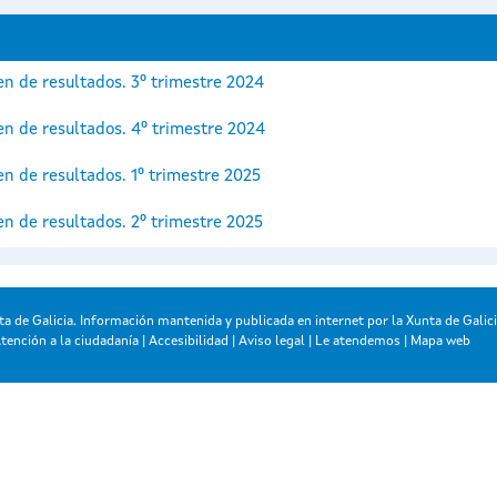
n de resultados. 3º trimestre 2024
n de resultados. 4º trimestre 2024
n de resultados. 1º trimestre 2025
n de resultados. 2º trimestre 2025
a de Galicia. Información mantenida y publicada en internet por la Xunta de Galic
tención a la ciudadanía
|
Accesibilidad
|
Aviso legal
|
Le atendemos
|
Mapa web