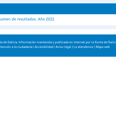
sumen de resultados. Año 2022
a de Galicia. Información mantenida y publicada en internet por la Xunta de Galic
tención a la ciudadanía
|
Accesibilidad
|
Aviso legal
|
Le atendemos
|
Mapa web