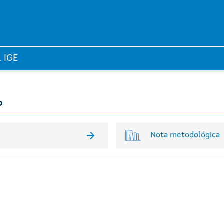
l IGE
o
Nota metodológica