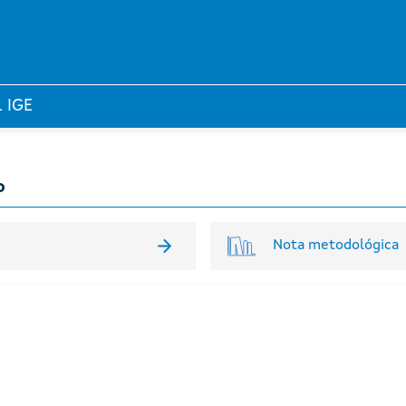
l IGE
o
Nota metodológica