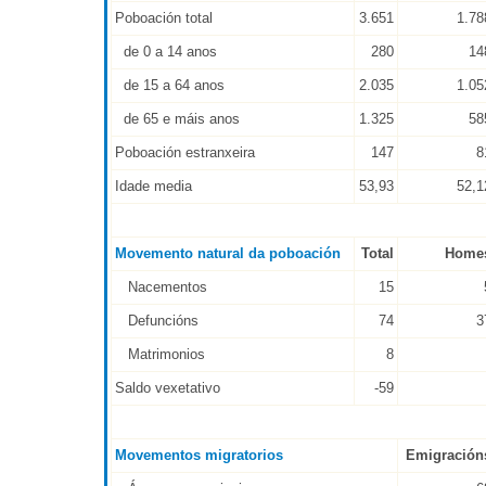
Poboación total
3.651
1.78
de 0 a 14 anos
280
14
de 15 a 64 anos
2.035
1.05
de 65 e máis anos
1.325
58
Poboación estranxeira
147
8
Idade media
53,93
52,1
Movemento natural da poboación
Total
Home
Nacementos
15
Defuncións
74
3
Matrimonios
8
Saldo vexetativo
-59
Movementos migratorios
Emigración