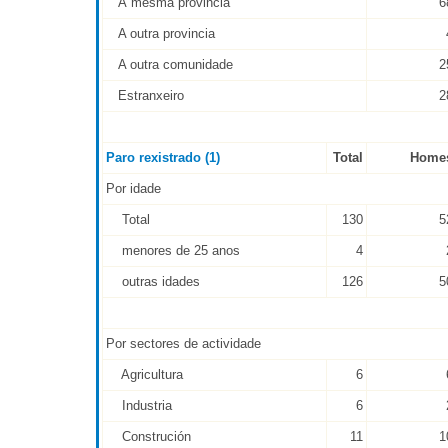
Á mesma provincia
6
A outra provincia
A outra comunidade
2
Estranxeiro
2
Paro rexistrado (1)
Total
Home
Por idade
Total
130
5
menores de 25 anos
4
outras idades
126
5
Por sectores de actividade
Agricultura
6
Industria
6
Construción
11
1