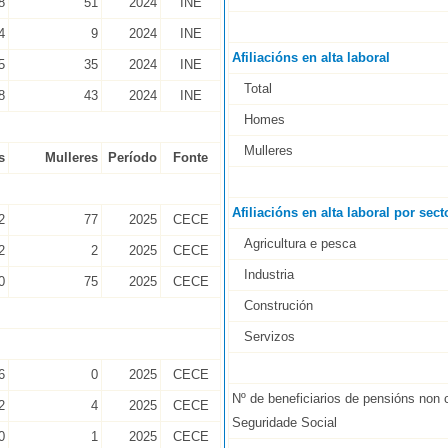
8
51
2024
INE
4
9
2024
INE
Afiliacións en alta laboral
5
35
2024
INE
Total
8
43
2024
INE
Homes
Mulleres
s
Mulleres
Período
Fonte
Afiliacións en alta laboral por sect
2
77
2025
CECE
Agricultura e pesca
2
2
2025
CECE
Industria
0
75
2025
CECE
Construción
Servizos
6
0
2025
CECE
Nº de beneficiarios de pensións non 
2
4
2025
CECE
Seguridade Social
0
1
2025
CECE