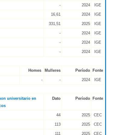
-
2024
IGE
16,61
2024
IGE
331,51
2025
IGE
-
2024
IGE
-
2024
IGE
-
2024
IGE
Homes
Mulleres
Período
Fonte
-
-
2024
IGE
on universitario en
Dato
Período
Fonte
cos
44
2025
CEC
113
2025
CEC
111
2025
CEC