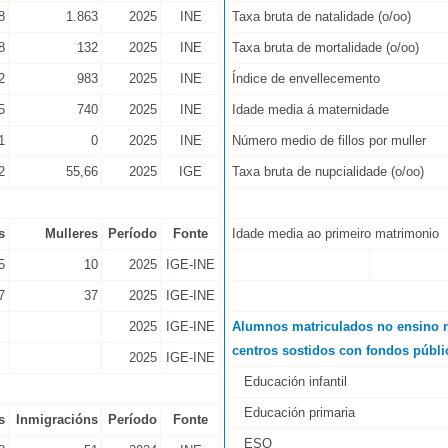
8
1.863
2025
INE
Taxa bruta de natalidade (o/oo)
8
132
2025
INE
Taxa bruta de mortalidade (o/oo)
2
983
2025
INE
Índice de envellecemento
5
740
2025
INE
Idade media á maternidade
1
0
2025
INE
Número medio de fillos por muller
2
55,66
2025
IGE
Taxa bruta de nupcialidade (o/oo)
s
Mulleres
Período
Fonte
Idade media ao primeiro matrimonio
5
10
2025
IGE-INE
7
37
2025
IGE-INE
2025
IGE-INE
Alumnos matriculados no ensino n
centros sostidos con fondos públi
2025
IGE-INE
Educación infantil
Educación primaria
s
Inmigracións
Período
Fonte
ESO