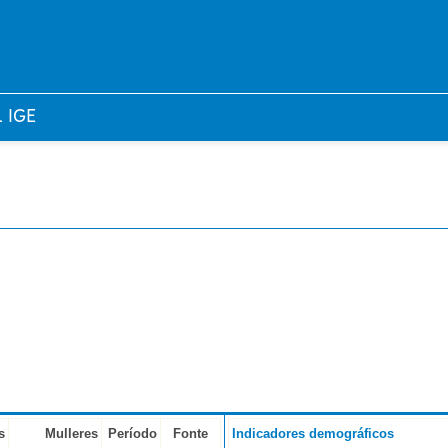
l IGE
s
Mulleres
Período
Fonte
Indicadores demográficos