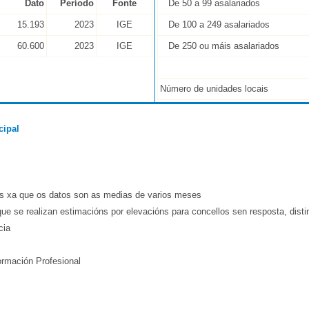
Dato
Período
Fonte
De 50 a 99 asalariados
15.193
2023
IGE
De 100 a 249 asalariados
60.600
2023
IGE
De 250 ou máis asalariados
Número de unidades locais
cipal
es xa que os datos son as medias de varios meses
ue se realizan estimacións por elevacións para concellos sen resposta, dist
cia
ormación Profesional