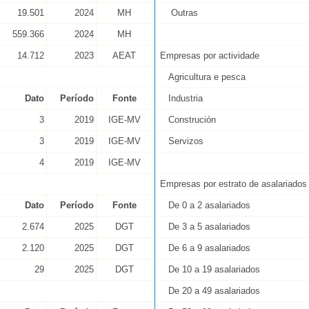
19.501
2024
MH
Outras
559.366
2024
MH
14.712
2023
AEAT
Empresas por actividade
Agricultura e pesca
Dato
Período
Fonte
Industria
3
2019
IGE-MV
Construción
3
2019
IGE-MV
Servizos
4
2019
IGE-MV
Empresas por estrato de asalariados
Dato
Período
Fonte
De 0 a 2 asalariados
2.674
2025
DGT
De 3 a 5 asalariados
2.120
2025
DGT
De 6 a 9 asalariados
29
2025
DGT
De 10 a 19 asalariados
De 20 a 49 asalariados