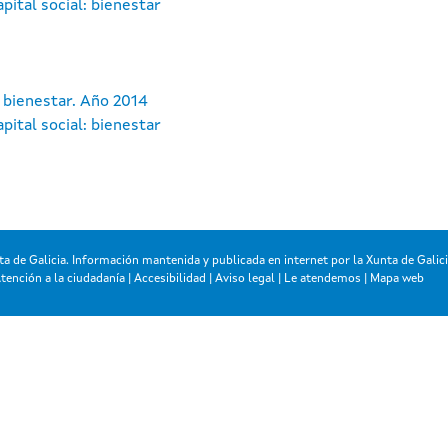
pital social: bienestar
: bienestar. Año 2014
pital social: bienestar
a de Galicia. Información mantenida y publicada en internet por la Xunta de Galic
tención a la ciudadanía
|
Accesibilidad
|
Aviso legal
|
Le atendemos
|
Mapa web