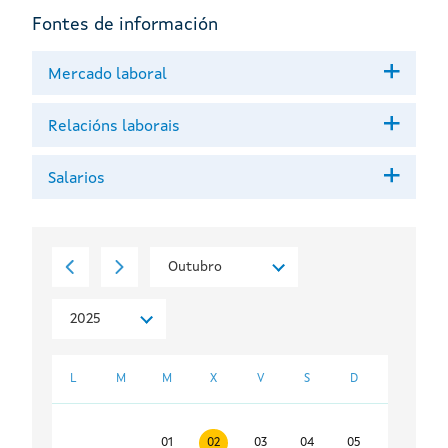
Fontes de información
Mercado laboral
Relacións laborais
Salarios
L
M
M
X
V
S
D
01
02
03
04
05