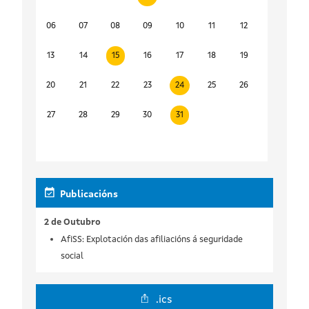
06
07
08
09
10
11
12
13
14
15
16
17
18
19
20
21
22
23
24
25
26
27
28
29
30
31
Publicacións
2 de Outubro
AfiSS: Explotación das afiliacións á seguridade
social
.ics