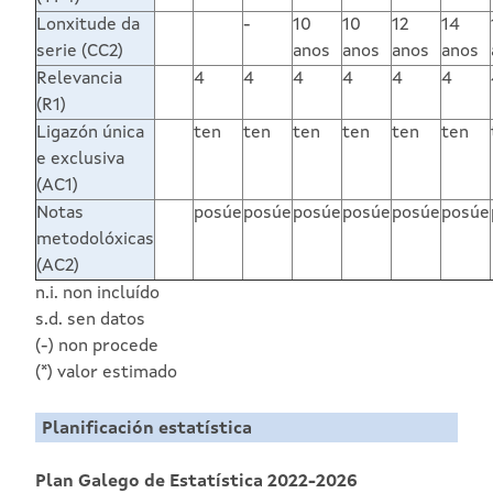
Lonxitude da
-
10
10
12
14
serie (CC2)
anos
anos
anos
anos
Relevancia
4
4
4
4
4
4
(R1)
Ligazón única
ten
ten
ten
ten
ten
ten
e exclusiva
(AC1)
Notas
posúe
posúe
posúe
posúe
posúe
posúe
metodolóxicas
(AC2)
n.i. non incluído
s.d. sen datos
(-) non procede
(*) valor estimado
Planificación estatística
Plan Galego de Estatística 2022-2026