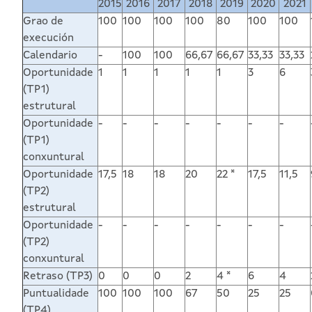
2015
2016
2017
2018
2019
2020
2021
Grao de
100
100
100
100
80
100
100
execución
Calendario
-
100
100
66,67
66,67
33,33
33,33
Oportunidade
1
1
1
1
1
3
6
(TP1)
estrutural
Oportunidade
-
-
-
-
-
-
-
(TP1)
conxuntural
Oportunidade
17,5
18
18
20
22 *
17,5
11,5
(TP2)
estrutural
Oportunidade
-
-
-
-
-
-
-
(TP2)
conxuntural
Retraso (TP3)
0
0
0
2
4 *
6
4
Puntualidade
100
100
100
67
50
25
25
(TP4)