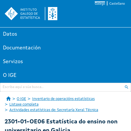
Galego
Castellano
Datos
Documentación
Servizos
O IGE
O IGE
Inventario de operacións estatísticas
Listaxe completa
Actividades estatísticas de: Secretaría Xeral Técnica
2301-01-OE06 Estatística do ensino non
universitario en Galicia