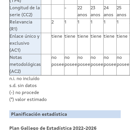
(TP4)
Longitud de la
-
22
23
24
25
serie (CC2)
anos
anos
anos
anos
Relevancia
2
1
1
1
1
1
(R1)
Enlace único y
tiene
tiene
tiene
tiene
tiene
tiene
exclusivo
(AC1)
Notas
no
no
no
no
no
no
metodológicas
posee
posee
posee
posee
posee
posee
(AC2)
n.i. no incluído
s.d. sin datos
(-) no procede
(*) valor estimado
Planificación estadística
Plan Gallego de Estadística 2022-2026