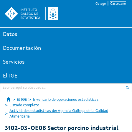
Galego
Castellano
Datos
Documentación
Servicios
El IGE
El IGE
Inventario de operaciones estadísticas
Listado completo
Actividades estadísticas de: Agencia Gallega de la Calidad
Alimentaria
3102-03-OE06 Sector porcino industrial