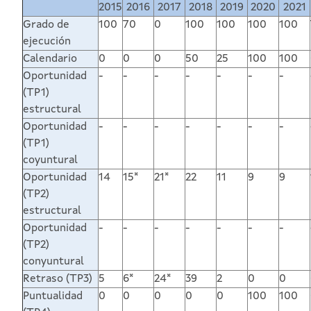
2015
2016
2017
2018
2019
2020
2021
Grado de
100
70
0
100
100
100
100
ejecución
Calendario
0
0
0
50
25
100
100
Oportunidad
-
-
-
-
-
-
-
(TP1)
estructural
Oportunidad
-
-
-
-
-
-
-
(TP1)
coyuntural
Oportunidad
14
15*
21*
22
11
9
9
(TP2)
estructural
Oportunidad
-
-
-
-
-
-
-
(TP2)
conyuntural
Retraso (TP3)
5
6*
24*
39
2
0
0
Puntualidad
0
0
0
0
0
100
100